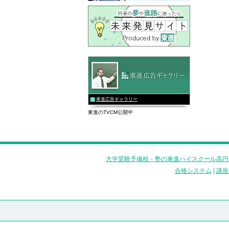
東進広告ギャラリー
東進のTVCM公開中
大学受験予備校・塾の東進ハイスクール高円
合格システム
|
講座