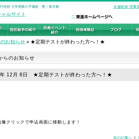
高円寺校 大学受験の予備校・塾｜東京都
永瀬昭幸 理事
らのお知らせ
»
★定期テストが終わった方へ！★
からのお知らせ
18年 12月 8日 ★定期テストが終わった方へ！★
画像クリックで申込画面に移動します！
前の記事へ
|