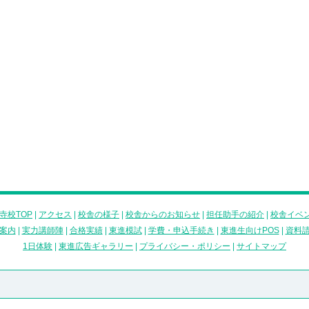
寺校TOP
|
アクセス
|
校舎の様子
|
校舎からのお知らせ
|
担任助手の紹介
|
校舎イベ
案内
|
実力講師陣
|
合格実績
|
東進模試
|
学費・申込手続き
|
東進生向けPOS
|
資料
1日体験
|
東進広告ギャラリー
|
プライバシー・ポリシー
|
サイトマップ