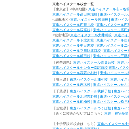
東進ハイスクール校舎一覧
【東京都】<中央地区>
東進ハイスクール市ヶ谷
東進ハイスクール高田馬場校
|
東進ハイスクール
<城東地区>
東進ハイスクール綾瀬校
|
東進ハイス
東進ハイスクール西新井校
|
東進ハイスクール西
東進ハイスクール荻窪校
|
東進ハイスクール高円
<城南地区>
東進ハイスクール大井町校
|
東進ハイ
東進ハイスクール下北沢校
|
東進ハイスクール自
東進ハイスクール中目黒校
|
東進ハイスクール二
東進ハイスクール立川駅北口校
|
東進ハイスクー
東進ハイスクール町田校
|
東進ハイスクール三鷹
【神奈川県】
東進ハイスクール青葉台校
|
東進ハ
東進ハイスクールセンター南駅前校
東進ハイス
東進ハイスクール武蔵小杉校
|
東進ハイスクール
【埼玉県】
東進ハイスクール浦和校
|
東進ハイス
東進ハイスクール志木校
|
東進ハイスクールせん
【千葉県】
東進ハイスクール我孫子校
|
東進ハイ
東進ハイスクール北習志野校
|
東進ハイスクール
東進ハイスクール船橋校
|
東進ハイスクール松戸
【茨城県】
東進ハイスクールつくば校
|
東進ハイ
【近くに校舎がない方はこちら】
東進 在宅受講
【中学部設置校舎はこちら】
東進ハイスクール中