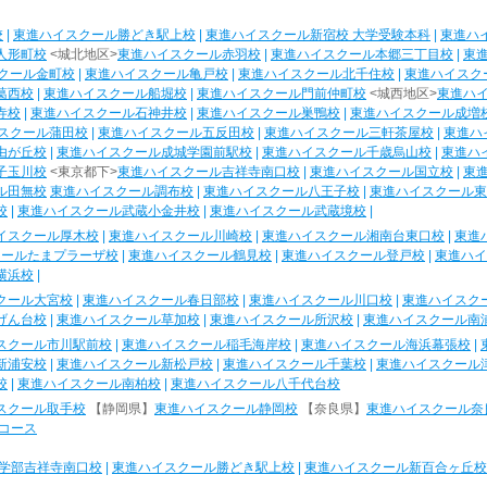
校
|
東進ハイスクール勝どき駅上校
|
東進ハイスクール新宿校 大学受験本科
|
東進ハ
人形町校
<城北地区>
東進ハイスクール赤羽校
|
東進ハイスクール本郷三丁目校
|
東
クール金町校
|
東進ハイスクール亀戸校
|
東進ハイスクール北千住校
|
東進ハイスク
葛西校
|
東進ハイスクール船堀校
|
東進ハイスクール門前仲町校
<城西地区>
東進ハ
寺校
|
東進ハイスクール石神井校
|
東進ハイスクール巣鴨校
|
東進ハイスクール成増
スクール蒲田校
|
東進ハイスクール五反田校
|
東進ハイスクール三軒茶屋校
|
東進ハ
由が丘校
|
東進ハイスクール成城学園前駅校
|
東進ハイスクール千歳烏山校
|
東進ハ
子玉川校
<東京都下>
東進ハイスクール吉祥寺南口校
|
東進ハイスクール国立校
|
東
ル田無校
東進ハイスクール調布校
|
東進ハイスクール八王子校
|
東進ハイスクール東
校
|
東進ハイスクール武蔵小金井校
|
東進ハイスクール武蔵境校
|
イスクール厚木校
|
東進ハイスクール川崎校
|
東進ハイスクール湘南台東口校
|
東進
クールたまプラーザ校
|
東進ハイスクール鶴見校
|
東進ハイスクール登戸校
|
東進ハイ
横浜校
|
クール大宮校
|
東進ハイスクール春日部校
|
東進ハイスクール川口校
|
東進ハイスク
げん台校
|
東進ハイスクール草加校
|
東進ハイスクール所沢校
|
東進ハイスクール南
スクール市川駅前校
|
東進ハイスクール稲毛海岸校
|
東進ハイスクール海浜幕張校
|
新浦安校
|
東進ハイスクール新松戸校
|
東進ハイスクール千葉校
|
東進ハイスクール
校
|
東進ハイスクール南柏校
|
東進ハイスクール八千代台校
スクール取手校
【静岡県】
東進ハイスクール静岡校
【奈良県】
東進ハイスクール奈
コース
学部吉祥寺南口校
|
東進ハイスクール勝どき駅上校
|
東進ハイスクール新百合ヶ丘校