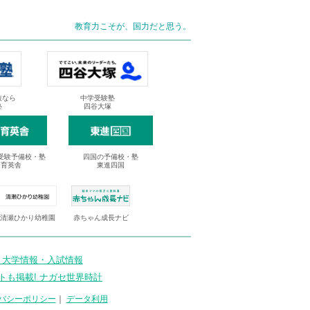
教育力こそが、国力だと思う。
抜なら
中学受験塾
塾
四谷大塚
受験予備校・塾
四国の予備校・塾
進育英舎
東進四国
清瀬ひかり幼稚園
赤ちゃん成長ナビ
 大学情報・入試情報
トも掲載! ナガセ世界時計
バシーポリシー
｜
データ利用