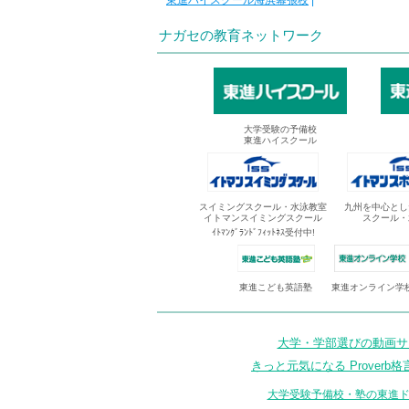
東進ハイスクール海浜幕張校
|
ナガセの教育ネットワーク
大学受験の予備校
東進ハイスクール
スイミングスクール・水泳教室
九州を中心とし
イトマンスイミングスクール
スクール・
ｲﾄﾏﾝｸﾞﾗﾝﾄﾞﾌｨｯﾄﾈｽ受付中!
東進オンライン学
東進こども英語塾
大学・学部選びの動画サイ
きっと元気になる Proverb格
大学受験予備校・塾の東進ド