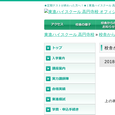
★定期テストが終わった方へ！★ | 東進ハイスクール 
東進ハイスクール 高円寺校
»
校舎か
校舎
20
上の