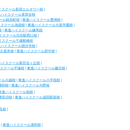
イスクール新宿エルタワー校
|
進ハイスクール茗荷谷校
ール錦糸町校
|
東進ハイスクール豊洲校
|
イスクール池袋校
|
東進ハイスクール大泉学園校
|
校
|
東進ハイスクール練馬校
イスクール渋谷駅西口校
|
イスクール千歳船橋校
進ハイスクール国分寺校
|
久留米校
|
東進ハイスクール府中校
|
ハイスクール新百合ヶ丘校
|
スクール平塚校
|
東進ハイスクール藤沢校
|
ール川越校
|
東進ハイスクール小手指校
|
浦和校
|
東進ハイスクール与野校
東進ハイスクール柏校
|
津田沼校
|
東進ハイスクール成田駅前校
|
良校
|
|
東進ハイスクール浦和校
|