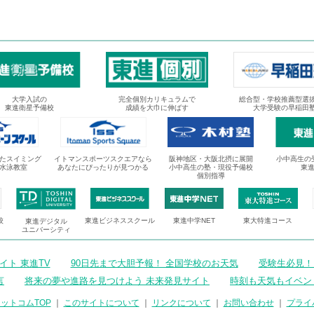
大学入試の
完全個別カリキュラムで
総合型・学校推薦型選
東進衛星予備校
成績を大巾に伸ばす
大学受験の早稲田
たスイミング
イトマンスポーツスクエアなら
阪神地区・大阪北摂に展開
小中高生の
水泳教室
あなたにぴったりが見つかる
小中高生の塾・現役予備校
東
個別指導
校
東進ビジネススクール
東進中学NET
東大特進コース
東進デジタル
ユニバーシティ
ト 東進TV
90日先まで大胆予報！ 全国学校のお天気
受験生必見！
言
将来の夢や進路を見つけよう 未来発見サイト
時刻も天気もイベン
ットコムTOP
｜
このサイトについて
｜
リンクについて
｜
お問い合わせ
｜
プライ