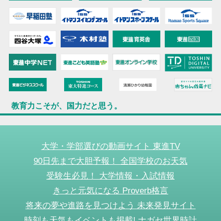
教育力こそが、国力だと思う。
大学・学部選びの動画サイト 東進TV
90日先まで大胆予報！ 全国学校のお天気
受験生必見！ 大学情報・入試情報
きっと元気になる Proverb格言
将来の夢や進路を見つけよう 未来発見サイト
時刻も天気もイベントも掲載! ナガセ世界時計