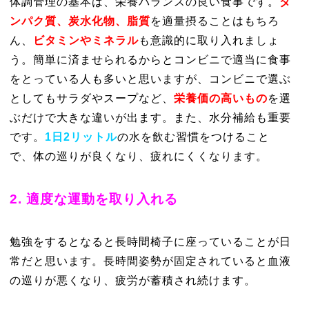
体調管理の基本は、栄養バランスの良い食事です。
タ
ンパク質、炭水化物、脂質
を適量摂ることはもちろ
ん、
ビタミンやミネラル
も意識的に取り入れましょ
う。簡単に済ませられるからとコンビニで適当に食事
をとっている人も多いと思いますが、コンビニで選ぶ
としてもサラダやスープなど、
栄養価の高いもの
を選
ぶだけで大きな違いが出ます。また、水分補給も重要
です。
1日2リットル
の水を飲む習慣をつけること
で、体の巡りが良くなり、疲れにくくなります。
2. 適度な運動を取り入れる
勉強をするとなると長時間椅子に座っていることが日
常だと思います。長時間姿勢が固定されていると血液
の巡りが悪くなり、疲労が蓄積され続けます。