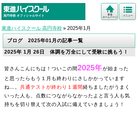
東進
高円寺校
オフィシャルサイト
メニュー
ホームページ
東進ハイスクール 高円寺校
»
2025年1月
ブログ 2025年01月の記事一覧
2025年 1月 26日 体調を万全にして受験に挑もう！
2025年
皆さんこんにちは！ついこの間
が始まった
と思ったらもう１月も終わりにさしかかっています
ね…。
共通テストが終わり１週間
経ちましたがうまく
いった人も、点数につながらなかったよと言う人も気
持ちを切り替えて次の入試に備えていきましょう！